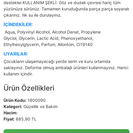
destekler.KULLANIM ŞEKLİ: Göz ve dudak çevresi hariç tüm
yüzünüze sürünüz. Tamamen kuruduğunda parça parça soyarak
çıkarınız. Ilık su ile durulayınız.
İÇİNDEKİLER:
Aqua, Polyvinyl Alcohol, Alcohol Denat, Propylene
Glyclol, Glycerin, Lactic Acid, Phenoxyethanol,
Ethylhexylglycerin, Parfum, Allontoin, CI19140
UYARILAR:
Çocukların ulaşamayacağı yerde serin ve kuru ortamda
saklayınız. Deforme olmuş ambalajlı ürünleri kullanmayınız. Harici
kullanım içindir.
Ürün Özellikleri
Ürün Kodu:
1800090
Kategori:
Güzellik ve Bakım
Hacim:
Fiyat:
885,90 TL