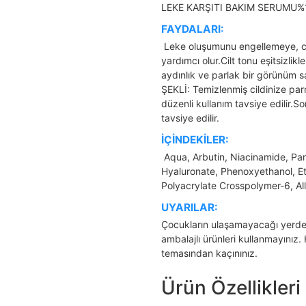
LEKE KARŞITI BAKIM SERUMU%100
FAYDALARI:
Leke oluşumunu engellemeye, ci
yardımcı olur.Cilt tonu eşitsizlik
aydınlık ve parlak bir görünüm
ŞEKLİ: Temizlenmiş cildinize pa
düzenli kullanım tavsiye edilir.
tavsiye edilir.
İÇİNDEKİLER:
Aqua, Arbutin, Niacinamide, Pant
Hyaluronate, Phenoxyethanol, Et
Polyacrylate Crosspolymer-6, Al
UYARILAR:
Çocukların ulaşamayacağı yerde
ambalajlı ürünleri kullanmayınız. 
temasından kaçınınız.
Ürün Özellikleri