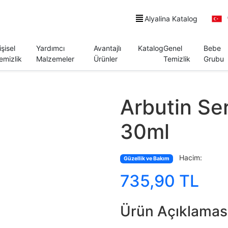
Alyalina Katalog
işisel
Yardımcı
Avantajlı
Katalog
Genel
Bebe
emizlik
Malzemeler
Ürünler
Temizlik
Grubu
Arbutin Se
30ml
Hacim:
Güzellik ve Bakım
735,90 TL
Ürün Açıklamas