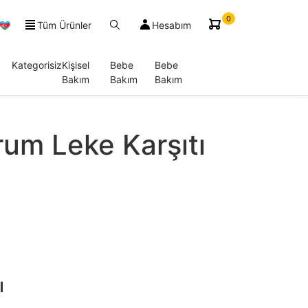
0
Tüm Ürünler
Hesabım
Kategorisiz
Kişisel
Bebe
Bebe
Bakım
Bakım
Bakım
rum Leke Karşıtı
ı