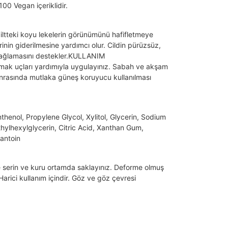
 Vegan içeriklidir.
ltteki koyu lekelerin görünümünü hafifletmeye
lerinin giderilmesine yardımcı olur. Cildin pürüzsüz,
 sağlamasını destekler.KULLANIM
rmak uçları yardımıyla uygulayınız. Sabah ve akşam
Sonrasında mutlaka güneş koruyucu kullanılması
henol, Propylene Glycol, Xylitol, Glycerin, Sodium
hylhexylglycerin, Citric Acid, Xanthan Gum,
lantoin
 serin ve kuru ortamda saklayınız. Deforme olmuş
Harici kullanım içindir. Göz ve göz çevresi