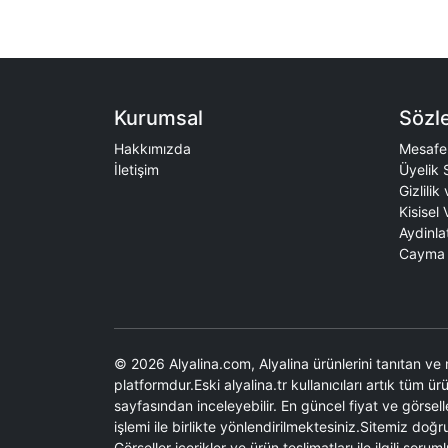
Kurumsal
Sözl
Hakkımızda
Mesafel
İletişim
Üyelik 
Gizlilik
Kisisel 
Aydinla
Cayma 
© 2026 Alyalina.com, Alyalina ürünlerini tanıtan ve 
platformdur.Eski alyalina.tr kullanıcıları artık tüm ü
sayfasından inceleyebilir. En güncel fiyat ve görselle
işlemi ile birlikte yönlendirilmektesiniz.Sitemiz do
Görseller içerikler ve ürün teslimatları ile ilgili sor