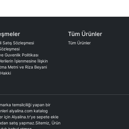
eşmeler
Tüm Ürünler
i Satış Sözleşmesi
Tüm Ürünler
Sözleşmesi
 ve Guvenlik Politikası
Verilerin İşlenmesine İlişkin
tma Metni ve Riza Beyani
Hakki
marka temsilciliği yapan bir
rünleri alyalina.com katalog
r için Alyalina.tr'ye sepete ekle
ğrudan satış yapmaz.Sitemiz, Ürün
umluluk kabul etmez.