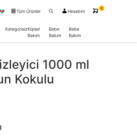
0
Tüm Ürünler
Hesabım
Kategorisiz
Kişisel
Bebe
Bebe
Bakım
Bakım
Bakım
zleyici 1000 ml
un Kokulu
ı