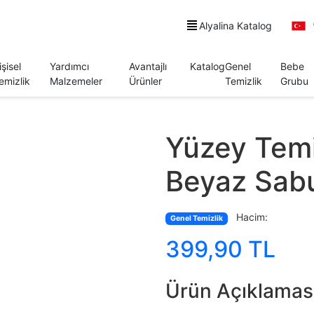
Alyalina Katalog
işisel
Yardımcı
Avantajlı
Katalog
Genel
Bebe
emizlik
Malzemeler
Ürünler
Temizlik
Grubu
Yüzey Temi
Beyaz Sab
Hacim:
Genel Temizlik
399,90 TL
Ürün Açıklamas