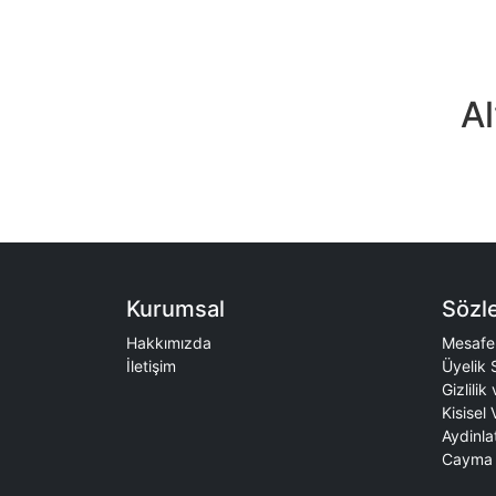
Al
Kurumsal
Sözl
Hakkımızda
Mesafel
İletişim
Üyelik 
Gizlilik
Kisisel 
Aydinla
Cayma 