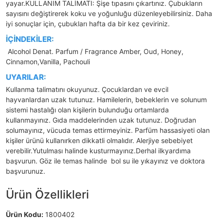
yayar.KULLANIM TALİMATI: Şişe tıpasını çıkartınız. Çubukların
sayısını değiştirerek koku ve yoğunluğu düzenleyebilirsiniz. Daha
iyi sonuçlar için, çubukları hafta da bir kez çeviriniz.
İÇİNDEKİLER:
Alcohol Denat. Parfum / Fragrance Amber, Oud, Honey,
Cinnamon,Vanilla, Pachouli
UYARILAR:
Kullanma talimatını okuyunuz. Çocuklardan ve evcil
hayvanlardan uzak tutunuz. Hamilelerin, bebeklerin ve solunum
sistemi hastalığı olan kişilerin bulunduğu ortamlarda
kullanmayınız. Gıda maddelerinden uzak tutunuz. Doğrudan
solumayınız, vücuda temas ettirmeyiniz. Parfüm hassasiyeti olan
kişiler ürünü kullanırken dikkatli olmalıdır. Alerjiye sebebiyet
verebilir.Yutulması halinde kusturmayınız.Derhal ilkyardıma
başvurun. Göz ile temas halinde bol su ile yıkayınız ve doktora
başvurunuz.
Ürün Özellikleri
Ürün Kodu:
1800402