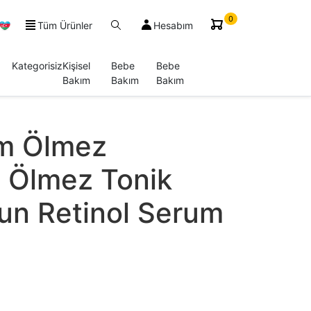
0
Tüm Ürünler
Hesabım
Kategorisiz
Kişisel
Bebe
Bebe
Bakım
Bakım
Bakım
m Ölmez
i Ölmez Tonik
un Retinol Serum