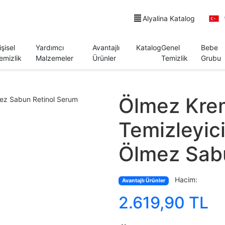
Alyalina Katalog
işisel
Yardımcı
Avantajlı
Katalog
Genel
Bebe
emizlik
Malzemeler
Ürünler
Temizlik
Grubu
Ölmez Kre
Temizleyic
Ölmez Sab
Hacim:
Avantajlı Ürünler
2.619,90 TL