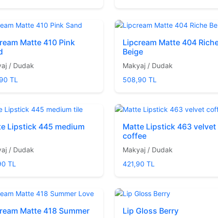
ream Matte 410 Pink
Lipcream Matte 404 Rich
d
Beige
aj / Dudak
Makyaj / Dudak
90 TL
508,90 TL
te Lipstick 445 medium
Matte Lipstick 463 velvet
coffee
aj / Dudak
Makyaj / Dudak
90 TL
421,90 TL
cream Matte 418 Summer
Lip Gloss Berry