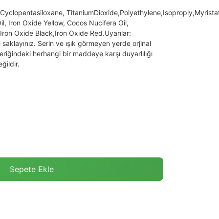
,Cyclopentasiloxane, TitaniumDioxide,Polyethylene,Isoproply,Myristat
 Iron Oxide Yellow, Cocos Nucifera Oil,
Iron Oxide Black,Iron Oxide Red.Uyarılar:
aklayınız. Serin ve ışık görmeyen yerde orjinal
riğindeki herhangi bir maddeye karşı duyarlılığı
değildir.
Sepete Ekle