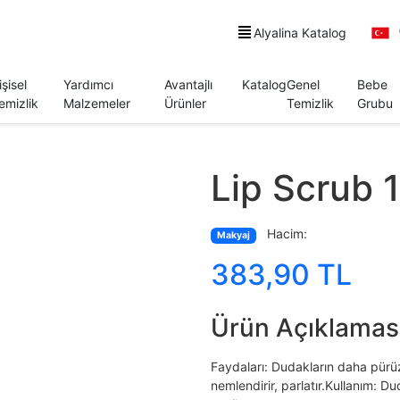
Alyalina Katalog
işisel
Yardımcı
Avantajlı
Katalog
Genel
Bebe
emizlik
Malzemeler
Ürünler
Temizlik
Grubu
Lip Scrub 1
Hacim:
Makyaj
383,90 TL
Ürün Açıklamas
Faydaları: Dudakların daha pürüz
nemlendirir, parlatır.Kullanım: D