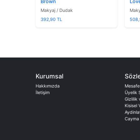
Brown
Lov
Makyaj / Dudak
Maky
392,90 TL
508,
Kurumsal
Sözl
Hakkımızda
Mesafel
İletişim
Üyelik 
Gizlilik
Kisisel 
Aydinla
Cayma 