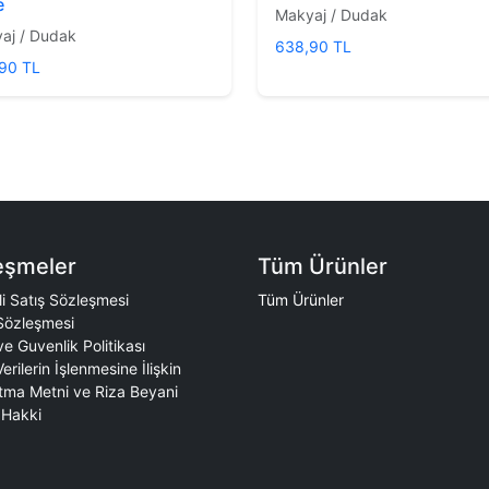
e
Makyaj / Dudak
aj / Dudak
638,90 TL
90 TL
eşmeler
Tüm Ürünler
i Satış Sözleşmesi
Tüm Ürünler
Sözleşmesi
 ve Guvenlik Politikası
Verilerin İşlenmesine İlişkin
tma Metni ve Riza Beyani
Hakki