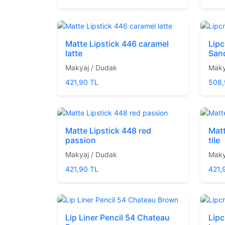
Matte Lipstick 446 caramel
Lipc
latte
San
Makyaj / Dudak
Maky
421,90 TL
508,
Matte Lipstick 448 red
Mat
passion
tile
Makyaj / Dudak
Maky
421,90 TL
421,
Lip Liner Pencil 54 Chateau
Lip