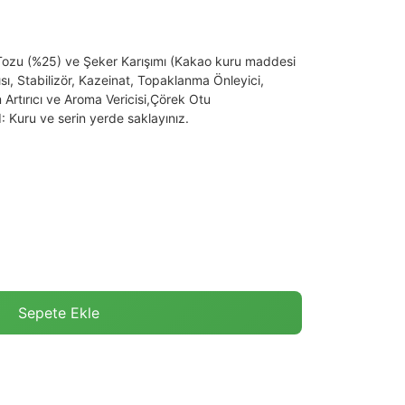
 Tozu (%25) ve Şeker Karışımı (Kakao kuru maddesi
sı, Stabilizör, Kazeinat, Topaklanma Önleyici,
m Artırıcı ve Aroma Vericisi,Çörek Otu
uru ve serin yerde saklayınız.
Sepete Ekle