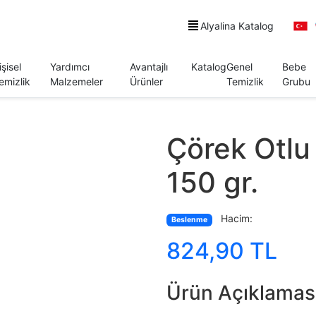
Alyalina Katalog
işisel
Yardımcı
Avantajlı
Katalog
Genel
Bebe
emizlik
Malzemeler
Ürünler
Temizlik
Grubu
Çörek Otlu
150 gr.
Hacim:
Beslenme
824,90 TL
Ürün Açıklamas