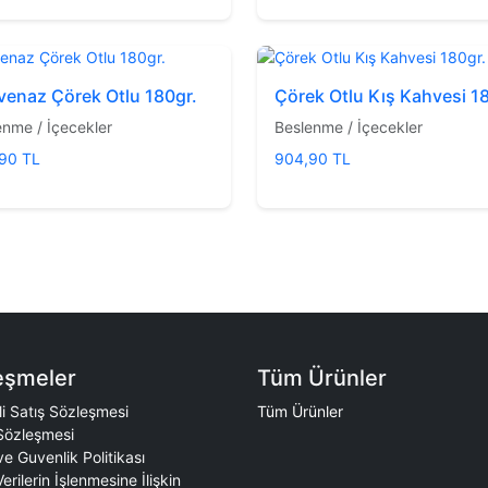
enaz Çörek Otlu 180gr.
Çörek Otlu Kış Kahvesi 1
enme / İçecekler
Beslenme / İçecekler
90 TL
904,90 TL
eşmeler
Tüm Ürünler
i Satış Sözleşmesi
Tüm Ürünler
Sözleşmesi
 ve Guvenlik Politikası
Verilerin İşlenmesine İlişkin