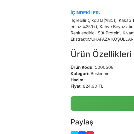
İÇİNDEKİLER:
İçilebilir Çikolata(%85), Kakao
en az %25'tir), Kahve Beyazlatıcı
Renklendirici, Süt Proteini, Kıva
EkstraktıMUHAFAZA KOŞULLARI: K
Ürün Özellikleri
Ürün Kodu:
5000508
Kategori:
Beslenme
Hacim:
Fiyat:
824,90 TL
Paylaş