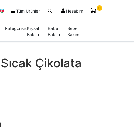
0
Tüm Ürünler
Hesabım
Kategorisiz
Kişisel
Bebe
Bebe
Bakım
Bakım
Bakım
 Sıcak Çikolata
ı