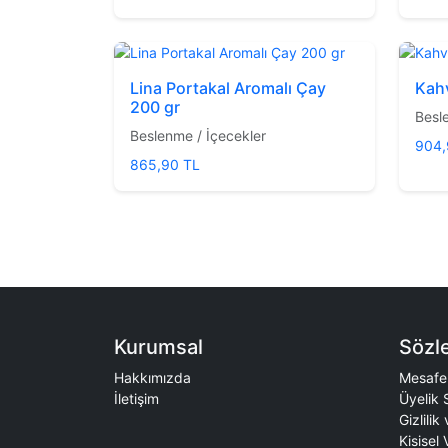
Lina Portakal Aromalı Çay
Kahv
200 gr
Besl
Beslenme / İçecekler
904,
865,90 TL
Kurumsal
Sözl
Hakkımızda
Mesafel
İletişim
Üyelik 
Gizlilik
Kisisel 