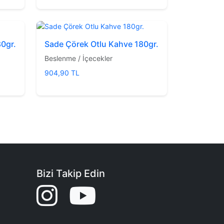
80gr.
Sade Çörek Otlu Kahve 180gr.
Beslenme / İçecekler
904,90 TL
Bizi Takip Edin