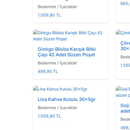
865,
Beslenme / İçecekler
1.059,90 TL
Çör
30x
Ginkgo Biloba Karışık Bitki
Çayı 42 Adet Süzen Poşet
Besl
Beslenme / İçecekler
1.05
499,90 TL
Lina Kahve Kutulu 30x5gr
Goji
Beslenme / İçecekler
ade
1.059,90 TL
Besl
499,