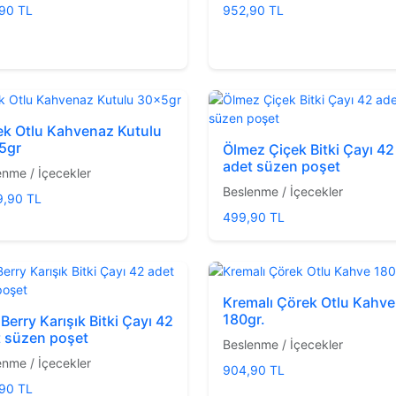
90 TL
952,90 TL
ek Otlu Kahvenaz Kutulu
5gr
Ölmez Çiçek Bitki Çayı 42
adet süzen poşet
enme / İçecekler
Beslenme / İçecekler
9,90 TL
499,90 TL
Kremalı Çörek Otlu Kahve
180gr.
 Berry Karışık Bitki Çayı 42
t süzen poşet
Beslenme / İçecekler
enme / İçecekler
904,90 TL
90 TL