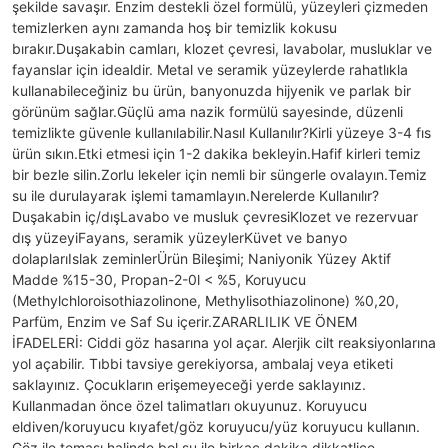
şekilde savaşır. Enzim destekli özel formülü, yüzeyleri çizmeden
temizlerken aynı zamanda hoş bir temizlik kokusu
bırakır.Duşakabin camları, klozet çevresi, lavabolar, musluklar ve
fayanslar için idealdir. Metal ve seramik yüzeylerde rahatlıkla
kullanabileceğiniz bu ürün, banyonuzda hijyenik ve parlak bir
görünüm sağlar.Güçlü ama nazik formülü sayesinde, düzenli
temizlikte güvenle kullanılabilir.Nasıl Kullanılır?Kirli yüzeye 3-4 fıs
ürün sıkın.Etki etmesi için 1-2 dakika bekleyin.Hafif kirleri temiz
bir bezle silin.Zorlu lekeler için nemli bir süngerle ovalayın.Temiz
su ile durulayarak işlemi tamamlayın.Nerelerde Kullanılır?
Duşakabin iç/dışLavabo ve musluk çevresiKlozet ve rezervuar
dış yüzeyiFayans, seramik yüzeylerKüvet ve banyo
dolaplarıIslak zeminlerÜrün Bileşimi; Naniyonik Yüzey Aktif
Madde %15-30, Propan-2-0l < %5, Koruyucu
(Methylchloroisothiazolinone, Methylisothiazolinone) %0,20,
Parfüm, Enzim ve Saf Su içerir.ZARARLILIK VE ÖNEM
İFADELERİ: Ciddi göz hasarına yol açar. Alerjik cilt reaksiyonlarına
yol açabilir. Tıbbi tavsiye gerekiyorsa, ambalaj veya etiketi
saklayınız. Çocukların erişemeyeceği yerde saklayınız.
Kullanmadan önce özel talimatları okuyunuz. Koruyucu
eldiven/koruyucu kıyafet/göz koruyucu/yüz koruyucu kullanın.
Göz ile teması halinde bol su ile birkaç dakika dikkatlice