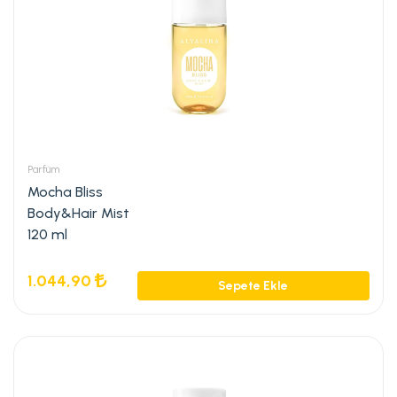
Parfüm
Mocha Bliss
Body&Hair Mist
120 ml
1.044,90
Sepete Ekle