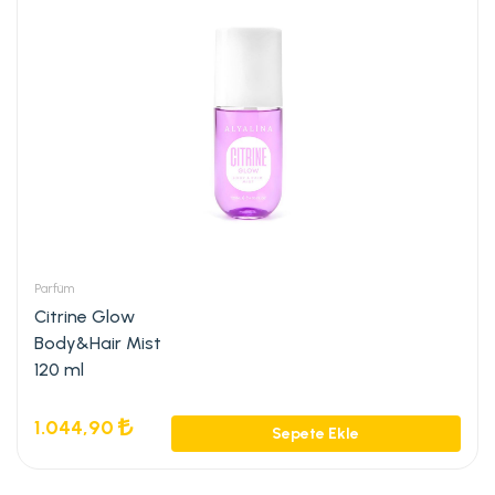
Parfüm
Citrine Glow
Body&Hair Mist
120 ml
1.044,90
Sepete Ekle