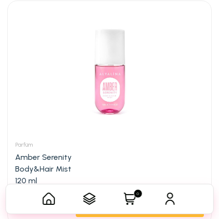
Parfüm
Amber Serenity
Body&Hair Mist
120 ml
0
1.044,90
Sepete Ekle