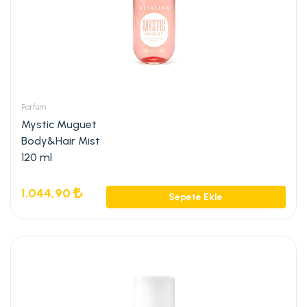
Parfüm
Mystic Muguet
Body&Hair Mist
120 ml
1.044,90
Sepete Ekle