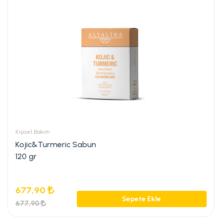
Kişisel Bakım
Kojic&Turmeric Sabun
120 gr
677,90
Sepete Ekle
677,90