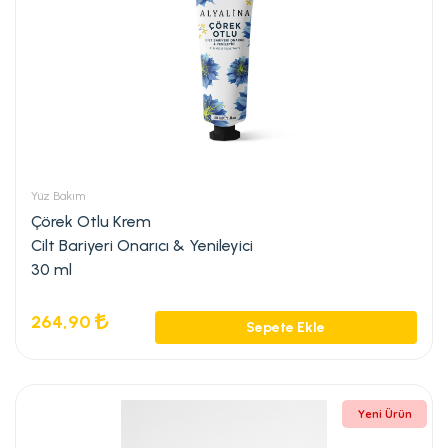
Yüz Bakım
Çörek Otlu Krem
Cilt Bariyeri Onarıcı & Yenileyici
30 ml
264,90
Sepete Ekle
Yeni Ürün