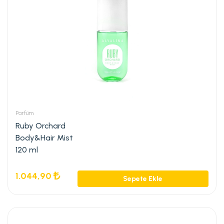
Parfüm
Ruby Orchard
Body&Hair Mist
120 ml
1.044,90
Sepete Ekle