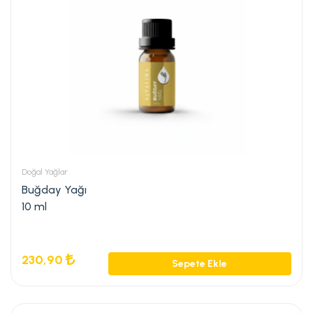
Doğal Yağlar
Buğday Yağı
10 ml
230,90
Sepete Ekle