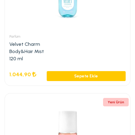
Parfüm
Velvet Charm
Body&Hair Mist
120 ml
1.044,90
Sepete Ekle
Yeni Ürün