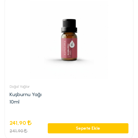
Doğal Yağlar
Kuşburnu Yağı
10ml
241,90
Sepete Ekle
241,90